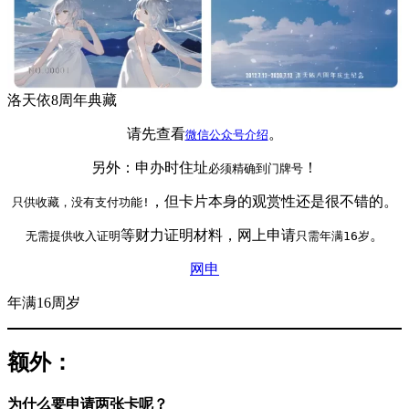
洛天依8周年典藏
请先查看
。
微信公众号介绍
另外：申办时住址
！
必须精确到门牌号
，但卡片本身的观赏性还是很不错的。
只供收藏，没有支付功能!
等财力证明材料，网上申请
。
无需提供收入证明
只需年满16岁
网申
年满16周岁
额外：
为什么要申请两张卡呢？