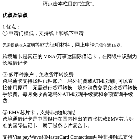
请点击本栏目的“注意”。
优点及缺点
1 优点：
① 申请门槛低，支持线上和线下申请
等财力证明材料，网上申请
。
无需提供收入证明
只需年满16岁
跨境通卡是真正的 VISA/万事达国际借记卡，在网银中识别为
长城借记卡：
② 多币种账户，免收货币转换费
跨境通卡支持19种币种账户，境外消费或ATM取现时可以直
接使用原币，无需进行货币转换，境外消费交易免收货币转换
手续费。每月免收首笔境外ATM取现手续费和余额查询手续
费。
③ EMV芯片卡，支持非接触功能
跨境通借记卡是中国银行在国内推出的首张搭载EMV芯片标
准的国际借记卡，属于磁条芯片复合卡。
支持Visa payWave和MasterCard Contactless两种非接触式支付