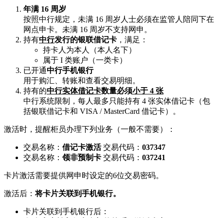
年满 16 周岁
按照中行规定，未满 16 周岁人士必须在监管人陪同下在
网点申卡。未满 16 周岁不支持网申。
持有
中行
发行的银联借记卡
，满足：
持卡人为本人（本人名下）
属于 I 类账户（一类卡）
已开通
中行手机银行
用于购汇、转账和查看交易明细。
持有的
中行实体借记卡
数量必须
小于 4 张
中行系统限制，每人最多只能持有 4 张实体借记卡（包
括银联借记卡和 VISA / MasterCard 借记卡）。
激活时，提醒柜员办理下列业务（一般不需要）：
交易名称：
借记卡激活
交易代码：
037347
交易名称：
领非预制卡
交易代码：
037241
卡片激活需要提供网申时设定的6位交易密码。
激活后：
将卡片关联到手机银行。
卡片关联到手机银行后：