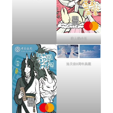
非人哉小玉
洛天依8周年典藏