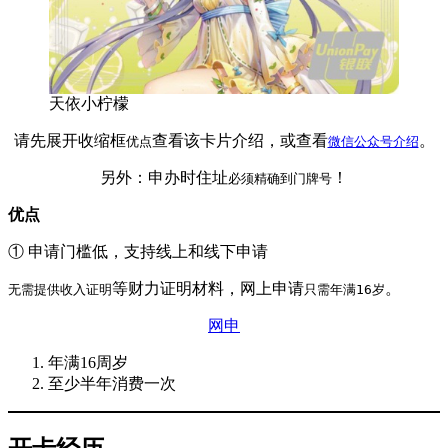
天依小柠檬
请先展开收缩框
查看该卡片介绍，或查看
。
优点
微信公众号介绍
另外：申办时住址
！
必须精确到门牌号
优点
① 申请门槛低，支持线上和线下申请
等财力证明材料，网上申请
。
无需提供收入证明
只需年满16岁
网申
年满16周岁
至少半年消费一次