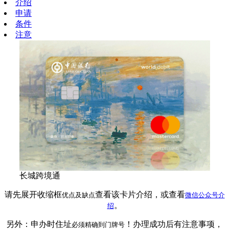
介绍
申请
条件
注意
长城跨境通
请先展开收缩框
查看该卡片介绍，或查看
优点及缺点
微信公众号介
。
绍
另外：申办时住址
！办理成功后有注意事项，
必须精确到门牌号