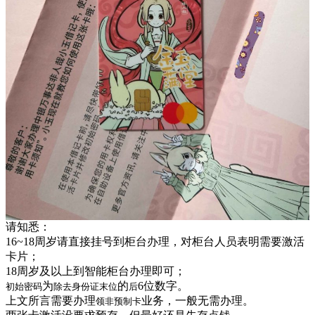
请知悉：
16~18周岁请直接挂号到柜台办理，对柜台人员表明需要激活
卡片；
18周岁及以上到智能柜台办理即可；
为
的
6位数字。
初始密码
除去身份证末位
后
上文所言需要办理
业务，一般无需办理。
领非预制卡