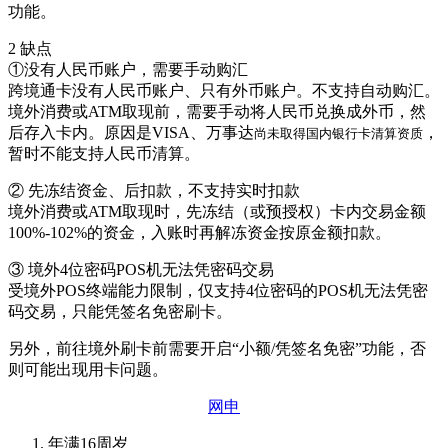
功能。
2 缺点
①没有人民币账户，需要手动购汇
跨境通卡没有人民币账户、只有外币账户。不支持自动购汇。
境外消费或ATM取现前，需要手动将人民币兑换成外币，然
后存入卡内。原因是VISA、万事达
，
尚未取得国内银行卡清算资质
暂时不能支持人民币清算。
② 先冻结资金、后扣款，不支持实时扣款
境外消费或ATM取现时，先冻结（或预授权）卡内交易金额
100%-102%的资金，入账时再解冻资金按原金额扣款。
③ 境外4位密码POS机无法凭密码交易
受境外POS终端能力限制，仅支持4位密码的POS机无法凭密
码交易，只能凭签名免密刷卡。
另外，前往境外刷卡前需要开启“小额/凭签名免密”功能，否
则可能出现用卡问题。
网申
年满16周岁