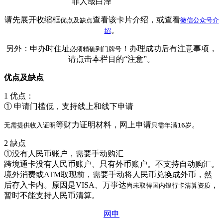
非人哉白泽
请先展开收缩框
查看该卡片介绍，或查看
优点及缺点
微信公众号介
。
绍
另外：申办时住址
！办理成功后有注意事项，
必须精确到门牌号
请点击本栏目的“注意”。
优点及缺点
1 优点：
① 申请门槛低，支持线上和线下申请
等财力证明材料，网上申请
。
无需提供收入证明
只需年满16岁
2 缺点
①没有人民币账户，需要手动购汇
跨境通卡没有人民币账户、只有外币账户。不支持自动购汇。
境外消费或ATM取现前，需要手动将人民币兑换成外币，然
后存入卡内。原因是VISA、万事达
，
尚未取得国内银行卡清算资质
暂时不能支持人民币清算。
网申