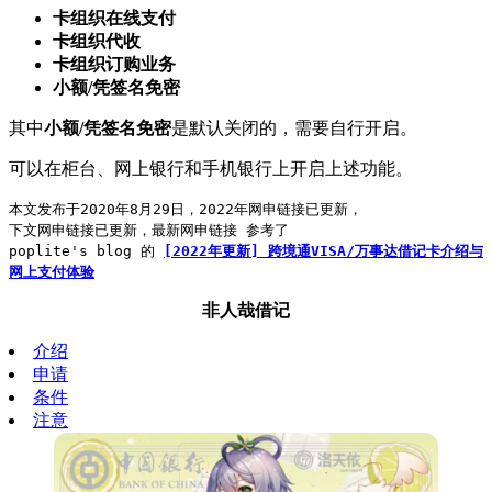
卡组织在线支付
卡组织代收
卡组织订购业务
小额/凭签名免密
其中
小额/凭签名免密
是默认关闭的，需要自行开启。
可以在柜台、网上银行和手机银行上开启上述功能。
本文发布于2020年8月29日，2022年网申链接已更新，
下文网申链接已更新，最新网申链接 参考了
poplite's blog 的
[2022年更新] 跨境通VISA/万事达借记卡介绍与
网上支付体验
非人哉借记
介绍
申请
条件
注意