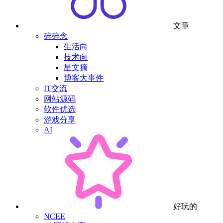
文章
碎碎念
生活向
技术向
星文摘
博客大事件
IT交流
网站源码
软件优选
游戏分享
AI
好玩的
NCEE