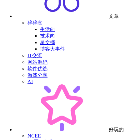
文章
碎碎念
生活向
技术向
星文摘
博客大事件
IT交流
网站源码
软件优选
游戏分享
AI
好玩的
NCEE