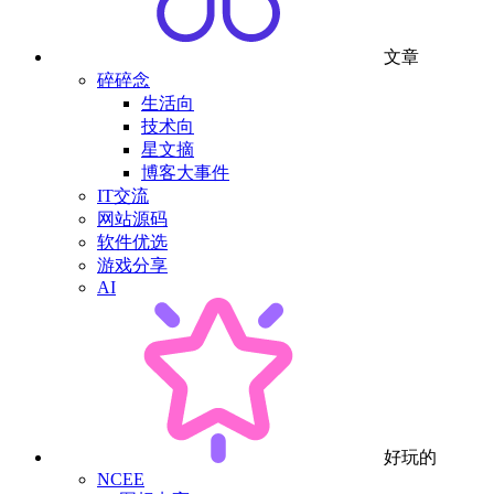
文章
碎碎念
生活向
技术向
星文摘
博客大事件
IT交流
网站源码
软件优选
游戏分享
AI
好玩的
NCEE