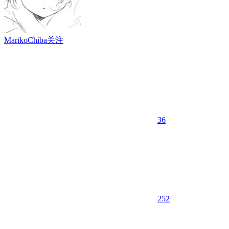
MarikoChiba
关注
36
25
2