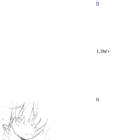
0
1.3W+
0