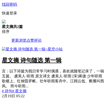
找回密码
快速登录
星文摘
共2篇
排序
更新
浏览
点赞
评论
星文摘 诗句随选 第一辑
言：以下诗篇为我日常学习时偶遇，喜欢就随笔记录了，一辑
五篇。 虞美人·听雨 原文译文 虞美人·听雨 [宋]蒋捷 少年听雨
歌楼上。红烛昏罗帐。壮年听雨客舟中。江阔云低、断雁叫西
风。 而今听雨...
# 诗句
# 星文摘
2月19日 05:22