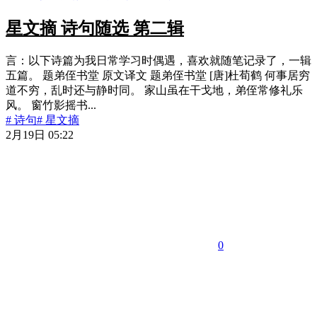
星文摘 诗句随选 第二辑
言：以下诗篇为我日常学习时偶遇，喜欢就随笔记录了，一辑
五篇。 题弟侄书堂 原文译文 题弟侄书堂 [唐]杜荀鹤 何事居穷
道不穷，乱时还与静时同。 家山虽在干戈地，弟侄常修礼乐
风。 窗竹影摇书...
# 诗句
# 星文摘
2月19日 05:22
0