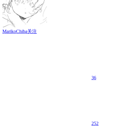
MarikoChiba
关注
36
25
2