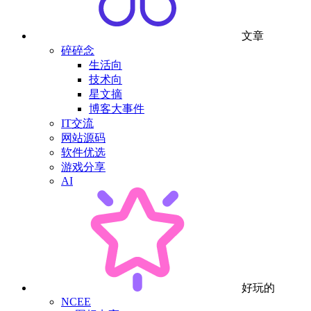
文章
碎碎念
生活向
技术向
星文摘
博客大事件
IT交流
网站源码
软件优选
游戏分享
AI
好玩的
NCEE