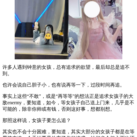
许多人遇到钟意的女孩，总有追求的欲望，最后却总是追不
到。
也许会说自己胆子小，也有说再等一下，过段时间再追。
事实上这些“不敢”，或是“再等等”的想法正是追求女孩子的大
敌enermy，要知道，如今，等女孩子自己送上门来，几乎是不
可能的，除非你帅或有钱，否则这好事，想都别想。
那照这样说，女孩子要怎么追？
其实也不会十分困难，要知道，其实大部分的女孩子都是在等