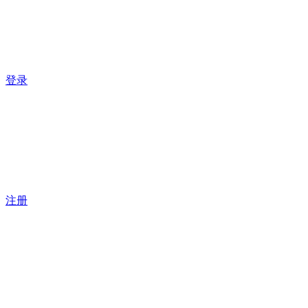
登录
注册