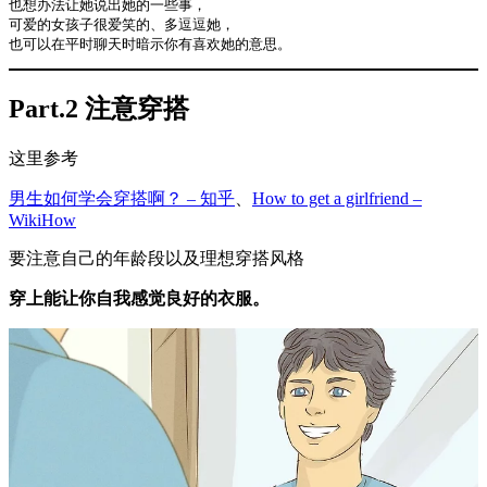
也想办法让她说出她的一些事，

可爱的女孩子很爱笑的、多逗逗她，

也可以在平时聊天时暗示你有喜欢她的意思。
Part.2 注意穿搭
这里参考
男生如何学会穿搭啊？ – 知乎
、
How to get a girlfriend –
WikiHow
要注意自己的年龄段以及理想穿搭风格
穿上能让你自我感觉良好的衣服。