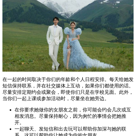
在一起的时间取决于你们的年龄和个人日程安排。每天给她发
短信保持联系，并在社交媒体上互动，如果你们都使用的话。
尽量安排定期约会或聚会，即使你们只是在学校见面。此外，
当你们一起上课或参加活动时，尽量坐在她旁边。
在你要求她做你的女朋友之前，你可能会约会几次或互
相发消息。尽量保持耐心，因为匆忙的事情会把她推
开。
一起聊天、发短信和出去玩可以帮助你加深与她的联
系，这可以帮助你让她成为你的女朋友。