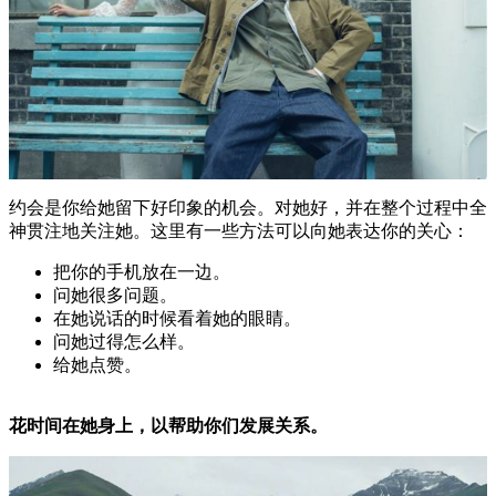
约会是你给她留下好印象的机会。对她好，并在整个过程中全
神贯注地关注她。这里有一些方法可以向她表达你的关心：
把你的手机放在一边。
问她很多问题。
在她说话的时候看着她的眼睛。
问她过得怎么样。
给她点赞。
花时间在她身上，以帮助你们发展关系。