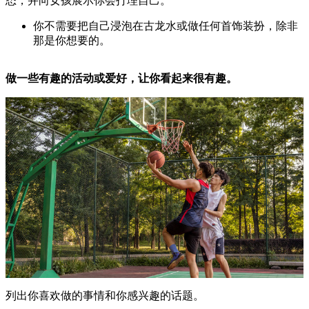
态，并向女孩展示你会打理自己。
你不需要把自己浸泡在古龙水或做任何首饰装扮，除非
那是你想要的。
做一些有趣的活动或爱好，让你看起来很有趣。
列出你喜欢做的事情和你感兴趣的话题。