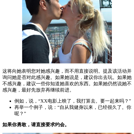
这将向她表明您对她感兴趣，而不用直接说明。提及该活动并
询问她是否对此感兴趣。如果她说是，建议你出去玩。如果她
不感兴趣，建议一些你知道她喜欢的东西。如果她仍然说她不
感兴趣，最好先放弃再继续前进。
例如，说，“XX电影上映了，我打算去。要一起来吗？”
再举一个例子，说：“自从我健身以来，已经很久了。你
呢？”
如果你勇敢，请直接要求约会。