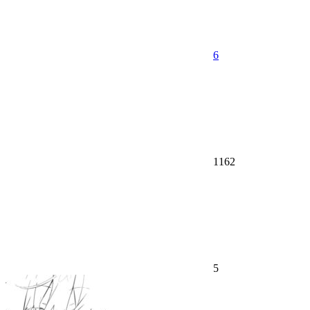
6
1162
5