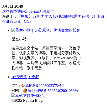
3月6日 20:48
这些跨境通绑定paypal无法支付
评论于：
【中银】万事达 非人哉+长城跨境通国际借记卡申请
可绑PayPal、GCP
星空小站
这里是星空小站（原星云茶馆），充盈原
创、优质文章的博客。不定期分享优质文
章、影视资源、IT软件。MarikoChiba的个
人博客，从属于彼岸倾城工作室。欢迎光
临小站，别来无恙！
友情链接
关于我
ICP：
滇ICP备2023003375号-1
MPS：
滇公网安备 53252402001083号
©2025 Nebula Blog.