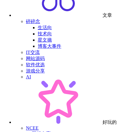
文章
碎碎念
生活向
技术向
星文摘
博客大事件
IT交流
网站源码
软件优选
游戏分享
AI
好玩的
NCEE