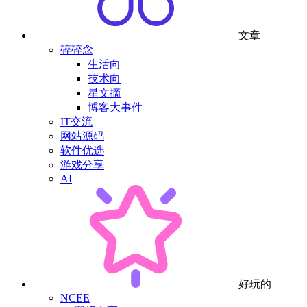
文章
碎碎念
生活向
技术向
星文摘
博客大事件
IT交流
网站源码
软件优选
游戏分享
AI
好玩的
NCEE