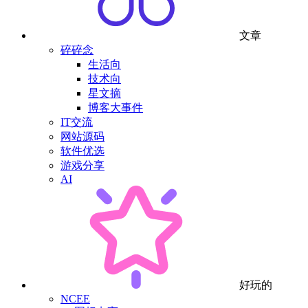
文章
碎碎念
生活向
技术向
星文摘
博客大事件
IT交流
网站源码
软件优选
游戏分享
AI
好玩的
NCEE