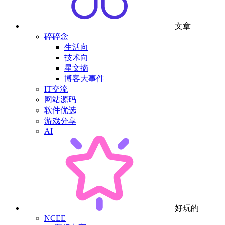
文章
碎碎念
生活向
技术向
星文摘
博客大事件
IT交流
网站源码
软件优选
游戏分享
AI
好玩的
NCEE