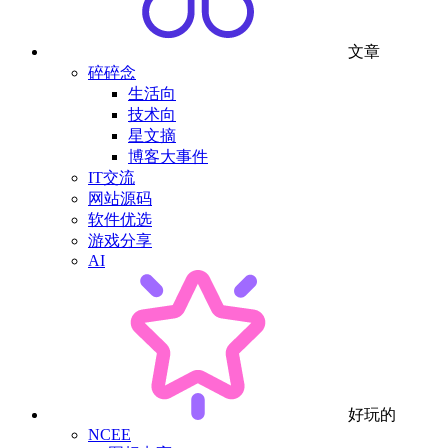
文章
碎碎念
生活向
技术向
星文摘
博客大事件
IT交流
网站源码
软件优选
游戏分享
AI
好玩的
NCEE