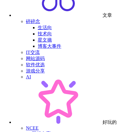
文章
碎碎念
生活向
技术向
星文摘
博客大事件
IT交流
网站源码
软件优选
游戏分享
AI
好玩的
NCEE