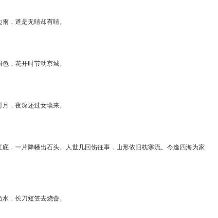
边
雨
，
道
是
无
晴
却
有
晴
。
国
色
，
花
开
时
节
动
京
城
。
时
月
，
夜
深
还
过
女
墙
来
。
江
底
，
一
片
降
幡
出
石
头
。
人
世
几
回
伤
往
事
，
山
形
依
旧
枕
寒
流
。
今
逢
四
海
为
家
负
水
，
长
刀
短
笠
去
烧
畲
。