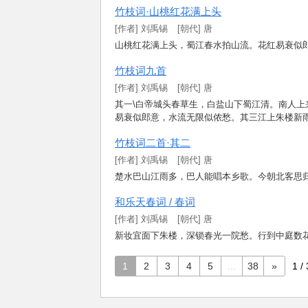
竹
枝
词
·
山
桃
红
花
满
上
头
[
作
者
]
刘
禹
锡
[朝代] 唐
山
桃
红
花
满
上
头
，
蜀
江
春
水
拍
山
流
。
花
红
易
衰
似
竹
枝
词
九
首
[
作
者
]
刘
禹
锡
[朝代] 唐
其
一
\
白
帝
城
头
春
草
生
，
白
盐
山
下
蜀
江
清
。
南
人
上
易
衰
似
郎
意
，
水
流
无
限
似
侬
愁
。
其
三
江
上
朱
楼
新
竹
枝
词
二
首
·
其
二
[
作
者
]
刘
禹
锡
[朝代] 唐
楚
水
巴
山
江
雨
多
，
巴
人
能
唱
本
乡
歌
。
今
朝
北
客
思
和
乐
天
春
词
/
春
词
[
作
者
]
刘
禹
锡
[朝代] 唐
新
妆
宜
面
下
朱
楼
，
深
锁
春
光
一
院
愁
。
行
到
中
庭
数
1
2
3
4
5
...
38
»
1 /