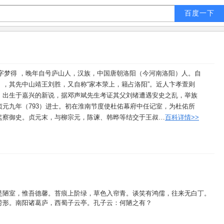
），字梦得 ，晚年自号庐山人，汉族，中国唐朝洛阳（今河南洛阳）人。自
，其先中山靖王刘胜，又自称“家本荥上，籍占洛阳”。近人卞孝萱则
，出生于嘉兴的新说，据邓声斌先生考证其父刘绪遭遇安史之乱，举族
元九年（793）进士。初在淮南节度使杜佑幕府中任记室，为杜佑所
监察御史。贞元末，与柳宗元，陈谏、韩晔等结交于王叔…
百科详情>>
是
陋
室
，
惟
吾
德
馨
。
苔
痕
上
阶
绿
，
草
色
入
帘
青
。
谈
笑
有
鸿
儒
，
往
来
无
白
丁
。
劳
形
。
南
阳
诸
葛
庐
，
西
蜀
子
云
亭
。
孔
子
云
：
何
陋
之
有
？