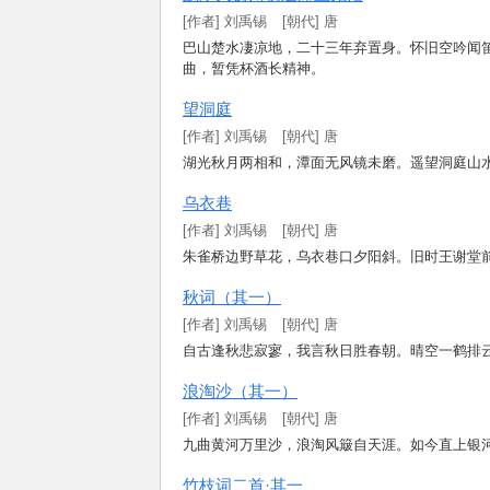
[
作
者
]
刘
禹
锡
[朝代] 唐
巴
山
楚
水
凄
凉
地
，
二
十
三
年
弃
置
身
。
怀
旧
空
吟
闻
曲
，
暂
凭
杯
酒
长
精
神
。
望
洞
庭
[
作
者
]
刘
禹
锡
[朝代] 唐
湖
光
秋
月
两
相
和
，
潭
面
无
风
镜
未
磨
。
遥
望
洞
庭
山
乌
衣
巷
[
作
者
]
刘
禹
锡
[朝代] 唐
朱
雀
桥
边
野
草
花
，
乌
衣
巷
口
夕
阳
斜
。
旧
时
王
谢
堂
秋
词
（
其
一
）
[
作
者
]
刘
禹
锡
[朝代] 唐
自
古
逢
秋
悲
寂
寥
，
我
言
秋
日
胜
春
朝
。
晴
空
一
鹤
排
浪
淘
沙
（
其
一
）
[
作
者
]
刘
禹
锡
[朝代] 唐
九
曲
黄
河
万
里
沙
，
浪
淘
风
簸
自
天
涯
。
如
今
直
上
银
竹
枝
词
二
首
·
其
一