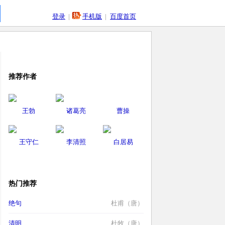
登录
|
手机版
|
百度首页
推荐作者
王勃
诸葛亮
曹操
王守仁
李清照
白居易
热门推荐
绝句
杜甫（唐）
清明
杜牧（唐）