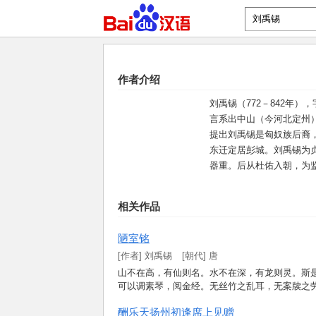
作者介绍
刘禹锡（772－842年
言系出中山（今河北定州）
提出刘禹锡是匈奴族后裔
东迁定居彭城。刘禹锡为贞
器重。后从杜佑入朝，为
相关作品
陋
室
铭
[
作
者
]
刘
禹
锡
[朝代] 唐
山
不
在
高
，
有
仙
则
名
。
水
不
在
深
，
有
龙
则
灵
。
斯
可
以
调
素
琴
，
阅
金
经
。
无
丝
竹
之
乱
耳
，
无
案
牍
之
酬
乐
天
扬
州
初
逢
席
上
见
赠