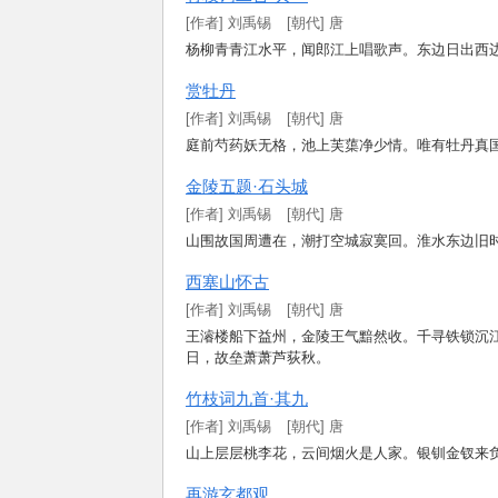
[
作
者
]
刘
禹
锡
[朝代] 唐
杨
柳
青
青
江
水
平
，
闻
郎
江
上
唱
歌
声
。
东
边
日
出
西
赏
牡
丹
[
作
者
]
刘
禹
锡
[朝代] 唐
庭
前
芍
药
妖
无
格
，
池
上
芙
蕖
净
少
情
。
唯
有
牡
丹
真
金
陵
五
题
·
石
头
城
[
作
者
]
刘
禹
锡
[朝代] 唐
山
围
故
国
周
遭
在
，
潮
打
空
城
寂
寞
回
。
淮
水
东
边
旧
西
塞
山
怀
古
[
作
者
]
刘
禹
锡
[朝代] 唐
王
濬
楼
船
下
益
州
，
金
陵
王
气
黯
然
收
。
千
寻
铁
锁
沉
日
，
故
垒
萧
萧
芦
荻
秋
。
竹
枝
词
九
首
·
其
九
[
作
者
]
刘
禹
锡
[朝代] 唐
山
上
层
层
桃
李
花
，
云
间
烟
火
是
人
家
。
银
钏
金
钗
来
再
游
玄
都
观