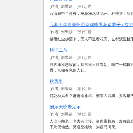
[
作
者
]
刘
禹
锡
[朝代] 唐
百
亩
庭
中
半
是
苔
，
桃
花
净
尽
菜
花
开
。
种
桃
道
士
归
元
和
十
年
自
朗
州
至
京
戏
赠
看
花
诸
君
子
/
玄
[
作
者
]
刘
禹
锡
[朝代] 唐
紫
陌
红
尘
拂
面
来
，
无
人
不
道
看
花
回
。
玄
都
观
里
桃
秋
词
二
首
[
作
者
]
刘
禹
锡
[朝代] 唐
自
古
逢
秋
悲
寂
寥
，
我
言
秋
日
胜
春
朝
。
晴
空
一
鹤
排
骨
，
岂
如
春
色
嗾
人
狂
。
秋
风
引
[
作
者
]
刘
禹
锡
[朝代] 唐
何
处
秋
风
至
？
萧
萧
送
雁
群
。
朝
来
入
庭
树
，
孤
客
最
酬
乐
天
咏
老
见
示
[
作
者
]
刘
禹
锡
[朝代] 唐
人
谁
不
顾
老
，
老
去
有
谁
怜
。
身
瘦
带
频
减
，
发
稀
冠
下
此
便
翛
然
。
莫
道
桑
榆
晚
，
为
霞
尚
满
天
。