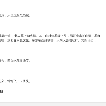
郎
意
，
水
流
无
限
似
侬
愁
。
来
歌
一
曲
，
北
人
莫
上
动
乡
情
。
其
二
山
桃
红
花
满
上
头
，
蜀
江
春
水
拍
山
流
。
花
红
雨
晴
，
瀼
西
春
水
縠
文
生
。
桥
东
桥
西
好
杨
柳
，
人
来
人
去
唱
歌
行
。
其
四
日
出
.
.
.
归
去
，
回
入
纥
那
披
绿
罗
。
花
朵
，
蜻
蜓
飞
上
玉
搔
头
。
 38