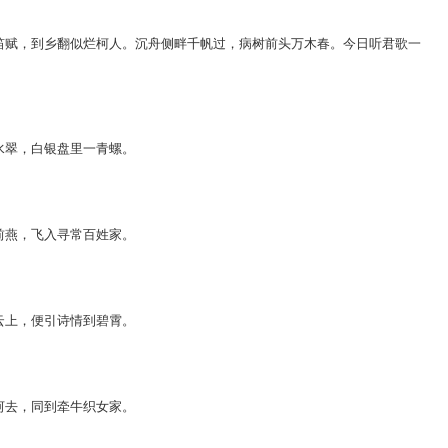
笛
赋
，
到
乡
翻
似
烂
柯
人
。
沉
舟
侧
畔
千
帆
过
，
病
树
前
头
万
木
春
。
今
日
听
君
歌
一
水
翠
，
白
银
盘
里
一
青
螺
。
前
燕
，
飞
入
寻
常
百
姓
家
。
云
上
，
便
引
诗
情
到
碧
霄
。
河
去
，
同
到
牵
牛
织
女
家
。