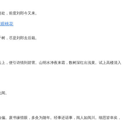
何
处
，
前
度
刘
郎
今
又
来
。
都
观
桃
花
千
树
，
尽
是
刘
郎
去
后
栽
。
云
上
，
便
引
诗
情
到
碧
霄
。
山
明
水
净
夜
来
霜
，
数
树
深
红
出
浅
黄
。
试
上
高
楼
清
入
先
闻
。
自
偏
。
废
书
缘
惜
眼
，
多
灸
为
随
年
。
经
事
还
谙
事
，
阅
人
如
阅
川
。
细
思
皆
幸
矣
，